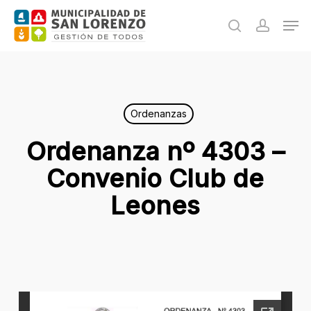
Skip
Men
to
search
accoun
main
content
Ordenanzas
Ordenanza nº 4303 –
Convenio Club de
Leones