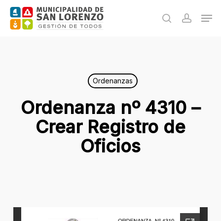
Skip
Men
to
search
accoun
main
content
Ordenanzas
Ordenanza nº 4310 –
Crear Registro de
Oficios