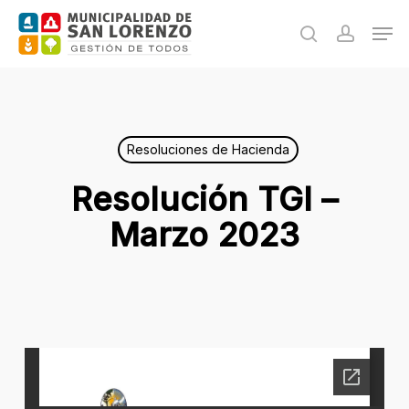
Skip
Men
to
search
accoun
main
content
Resoluciones de Hacienda
Resolución TGI –
Marzo 2023