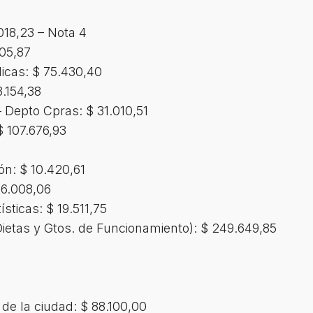
018,23 – Nota 4
605,87
icas: $ 75.430,40
.154,38
Depto Cpras: $ 31.010,51
 107.676,93
n: $ 10.420,61
 6.008,06
sticas: $ 19.511,75
ietas y Gtos. de Funcionamiento): $ 249.649,85
 de la ciudad: $ 88.100,00