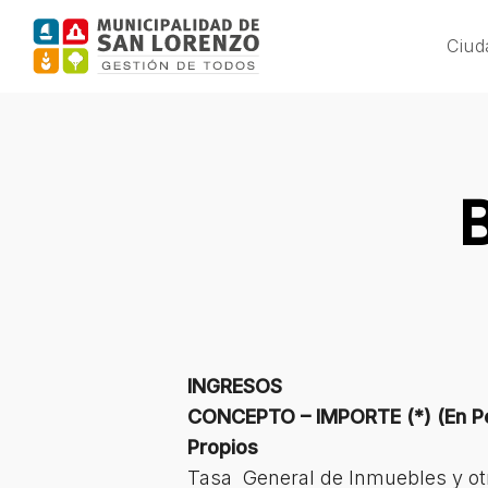
Skip
to
Ciud
main
content
INGRESOS
CONCEPTO – IMPORTE (*) (En P
Propios
Tasa General de Inmuebles y otr